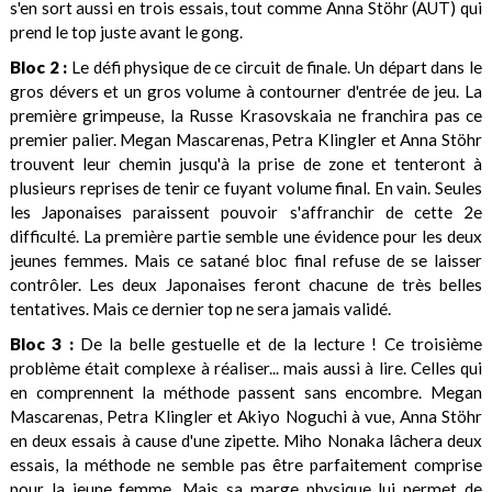
s'en sort aussi en trois essais, tout comme Anna Stöhr (AUT) qui
prend le top juste avant le gong.
Bloc 2 :
Le défi physique de ce circuit de finale. Un départ dans le
gros dévers et un gros volume à contourner d'entrée de jeu. La
première grimpeuse, la Russe Krasovskaia ne franchira pas ce
premier palier. Megan Mascarenas, Petra Klingler et Anna Stöhr
trouvent leur chemin jusqu'à la prise de zone et tenteront à
plusieurs reprises de tenir ce fuyant volume final. En vain. Seules
les Japonaises paraissent pouvoir s'affranchir de cette 2e
difficulté. La première partie semble une évidence pour les deux
jeunes femmes. Mais ce satané bloc final refuse de se laisser
contrôler. Les deux Japonaises feront chacune de très belles
tentatives. Mais ce dernier top ne sera jamais validé.
Bloc 3 :
De la belle gestuelle et de la lecture ! Ce troisième
problème était complexe à réaliser... mais aussi à lire. Celles qui
en comprennent la méthode passent sans encombre. Megan
Mascarenas, Petra Klingler et Akiyo Noguchi à vue, Anna Stöhr
en deux essais à cause d'une zipette. Miho Nonaka lâchera deux
essais, la méthode ne semble pas être parfaitement comprise
pour la jeune femme. Mais sa marge physique lui permet de