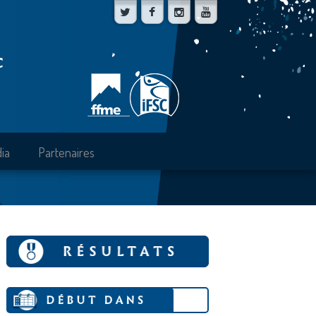
C
ia
Partenaires